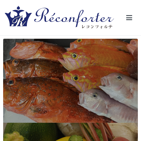
【レコンフォルテ】吹田・千里山/フレンチ（フラ
昼は、大きな窓がガラスから明るい光が。夜は、外から見ると1つの
絵の様に見える。そんな空間で、ゆっくり素材そのものの旨さを閉
ンス料理）
じ込めたフレンチを・・・・・。