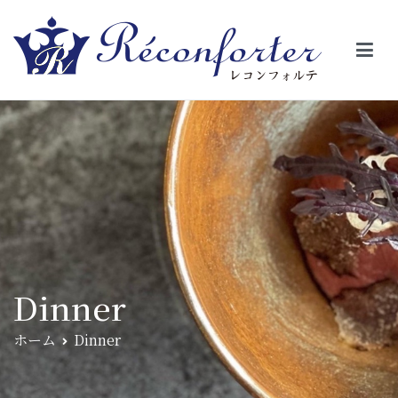
【レコンフォルテ】吹田・千里山/フレンチ（フラ
昼は、大きな窓がガラスから明るい光が。夜は、外から見ると1つの
絵の様に見える。そんな空間で、ゆっくり素材そのものの旨さを閉
ンス料理）
じ込めたフレンチを・・・・・。
Dinner
ホーム
Dinner