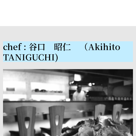
chef : 谷口 昭仁 （Akihito
TANIGUCHI)