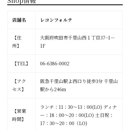
Shop情報
店舗名
レコンフォルテ
【住
大阪府吹田市千里山西１丁目37−1－
所】
1F
【TEL】
06-6386-0002
【アク
阪急千里山駅よ西口り徒歩3分 千里山
セス】
駅から246m
ランチ：11：30～13：00(LO) ディナ
【営業
ー：18：00～20：00(LO) 土日祝：
時間】
17：30～20：00（LO)