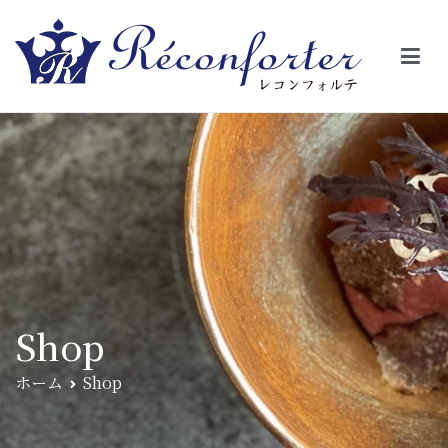
【レコンフォルテ】吹田・千里山/フレンチ（フラ
昼は、大きな窓がガラスから明るい光が。夜は、外から見ると1つの
絵の様に見える。そんな空間で、ゆっくり素材そのものの旨さを閉
ンス料理）
じ込めたフレンチを・・・・・。
Shop
ホーム
Shop