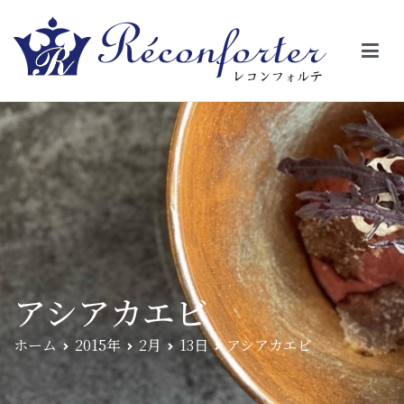
【レコンフォルテ】吹田・千里山/フレンチ（フラ
昼は、大きな窓がガラスから明るい光が。夜は、外から見ると1つの
絵の様に見える。そんな空間で、ゆっくり素材そのものの旨さを閉
ンス料理）
じ込めたフレンチを・・・・・。
アシアカエビ
ホーム
2015年
2月
13日
アシアカエビ