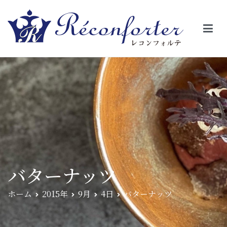
【レコンフォルテ】吹田・千里山/フレンチ（フラ
昼は、大きな窓がガラスから明るい光が。夜は、外から見ると1つの
絵の様に見える。そんな空間で、ゆっくり素材そのものの旨さを閉
ンス料理）
じ込めたフレンチを・・・・・。
バターナッツ
ホーム
2015年
9月
4日
バターナッツ