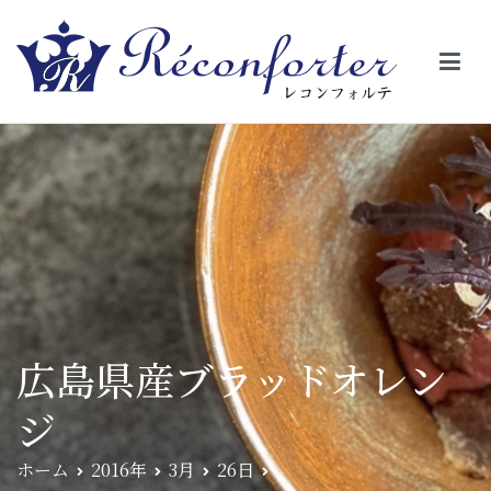
【レコンフォルテ】吹田・千里山/フレンチ（フラ
昼は、大きな窓がガラスから明るい光が。夜は、外から見ると1つの
絵の様に見える。そんな空間で、ゆっくり素材そのものの旨さを閉
ンス料理）
じ込めたフレンチを・・・・・。
広島県産ブラッドオレン
ジ
ホーム
2016年
3月
26日