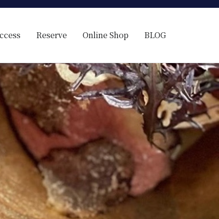
ccess
Reserve
Online Shop
BLOG
ス料理）
の様に見える。そんな空間で、ゆっくり素材そのものの旨さを閉じ込め