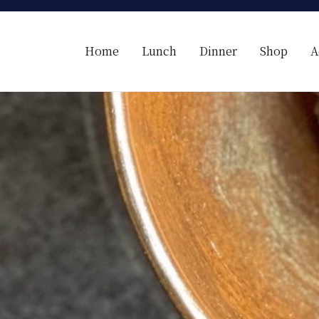
Home
Lunch
Dinner
Shop
A
【レコンフォルテ】吹田・千里山/フレンチ（フラン
昼は、大きな窓がガラスから明るい光が。夜は、外から見ると1つの絵
たフレンチを・・・・・。