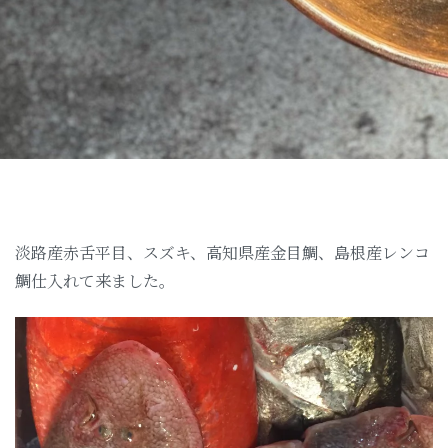
淡路産赤舌平目、スズキ、高知県産金目鯛、島根産レンコ
鯛仕入れて来ました。