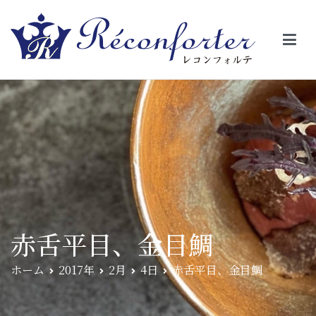
【レコンフォルテ】吹田・千里山/フレンチ（フラ
昼は、大きな窓がガラスから明るい光が。夜は、外から見ると1つの
絵の様に見える。そんな空間で、ゆっくり素材そのものの旨さを閉
ンス料理）
じ込めたフレンチを・・・・・。
赤舌平目、金目鯛
ホーム
2017年
2月
4日
赤舌平目、金目鯛