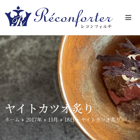
【レコンフォルテ】吹田・千里山/フレンチ（フラ
昼は、大きな窓がガラスから明るい光が。夜は、外から見ると1つの
絵の様に見える。そんな空間で、ゆっくり素材そのものの旨さを閉
ンス料理）
じ込めたフレンチを・・・・・。
ヤイトカツオ炙り
ホーム
2017年
11月
18日
ヤイトカツオ炙り