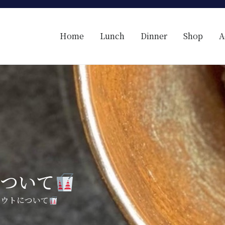
Home
Lunch
Dinner
Shop
A
【レコンフォルテ】吹田・千里山/フレンチ（フラン
昼は、大きな窓がガラスから明るい光が。夜は、外から見ると1つの絵
たフレンチを・・・・・。
について
アウトについて