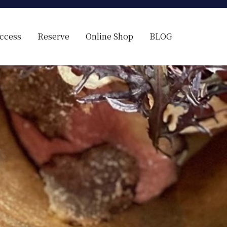
ccess
Reserve
Online Shop
BLOG
ス料理）
の様に見える。そんな空間で、ゆっくり素材そのものの旨さを閉じ込め