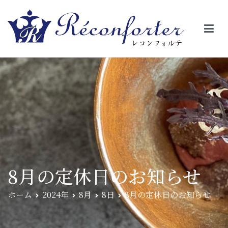
【レコンフォルテ】吹田・千里山/フレンチ（フラ
昼は、大きな窓がガラスから明るい光が。夜は、外から見ると1つの
絵の様に見える。そんな空間で、ゆっくり素材そのものの旨さを閉
ンス料理）
じ込めたフレンチを・・・・・。
8月の定休日のお知らせ
ホーム
2024年
8月
8日
8月の定休日のお知らせ