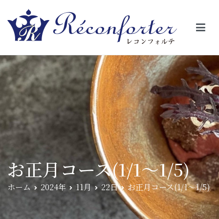
【レコンフォルテ】吹田・千里山/フレンチ（フラ
昼は、大きな窓がガラスから明るい光が。夜は、外から見ると1つの
絵の様に見える。そんな空間で、ゆっくり素材そのものの旨さを閉
ンス料理）
じ込めたフレンチを・・・・・。
お正月コース(1/1〜1/5)
ホーム
2024年
11月
22日
お正月コース(1/1〜1/5)