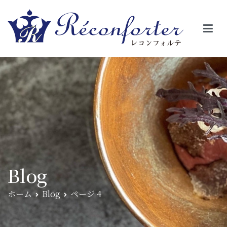
【レコンフォルテ】吹田・千里山/フレンチ（フラ
昼は、大きな窓がガラスから明るい光が。夜は、外から見ると1つの
絵の様に見える。そんな空間で、ゆっくり素材そのものの旨さを閉
ンス料理）
じ込めたフレンチを・・・・・。
Blog
ホーム
Blog
ページ 4