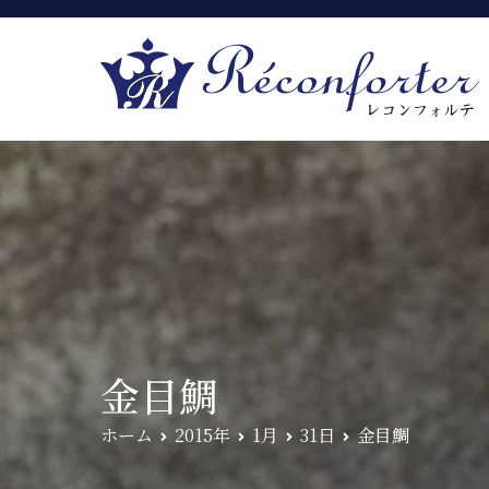
金目鯛
ホーム
2015年
1月
31日
金目鯛