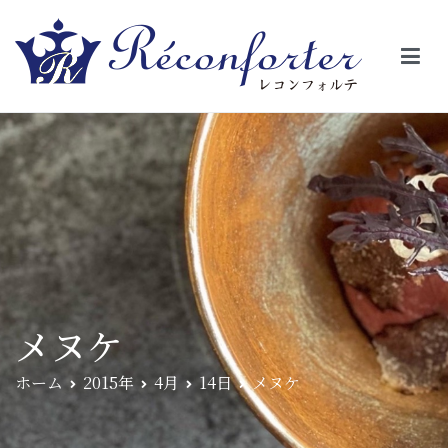
【レコンフォルテ】吹田・千里山/フレンチ（フラ
昼は、大きな窓がガラスから明るい光が。夜は、外から見ると1つの
絵の様に見える。そんな空間で、ゆっくり素材そのものの旨さを閉
ンス料理）
じ込めたフレンチを・・・・・。
メヌケ
ホーム
2015年
4月
14日
メヌケ