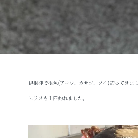
伊根沖で根魚(アコウ、カサゴ、ソイ)釣ってきま
ヒラメも１匹釣れました。