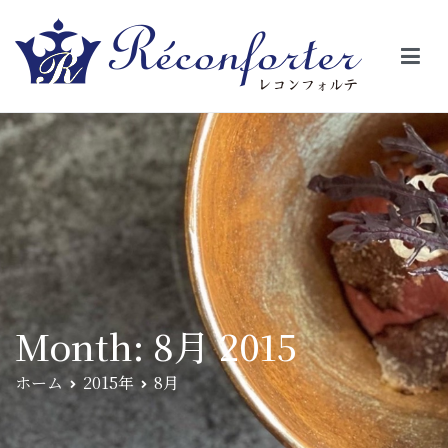
【レコンフォルテ】吹田・千里山/フレンチ（フラ
昼は、大きな窓がガラスから明るい光が。夜は、外から見ると1つの
絵の様に見える。そんな空間で、ゆっくり素材そのものの旨さを閉
ンス料理）
じ込めたフレンチを・・・・・。
Month:
8月 2015
ホーム
2015年
8月