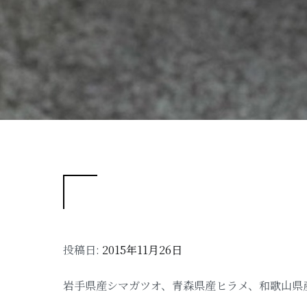
投稿日:
2015年11月26日
岩手県産シマガツオ、青森県産ヒラメ、和歌山県