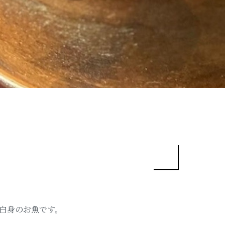
白身のお魚です。