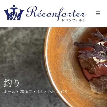
【レコンフォルテ】吹田・千里山/フレンチ（フラ
昼は、大きな窓がガラスから明るい光が。夜は、外から見ると1つの
絵の様に見える。そんな空間で、ゆっくり素材そのものの旨さを閉
ンス料理）
じ込めたフレンチを・・・・・。
釣り
ホーム
2016年
4月
28日
釣り