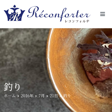
【レコンフォルテ】吹田・千里山/フレンチ（フラ
昼は、大きな窓がガラスから明るい光が。夜は、外から見ると1つの
絵の様に見える。そんな空間で、ゆっくり素材そのものの旨さを閉
ンス料理）
じ込めたフレンチを・・・・・。
釣り
ホーム
2016年
7月
21日
釣り