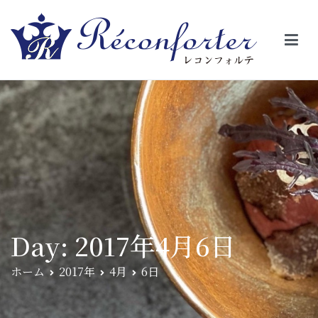
【レコンフォルテ】吹田・千里山/フレンチ（フラ
昼は、大きな窓がガラスから明るい光が。夜は、外から見ると1つの
絵の様に見える。そんな空間で、ゆっくり素材そのものの旨さを閉
ンス料理）
じ込めたフレンチを・・・・・。
Day:
2017年4月6日
ホーム
2017年
4月
6日