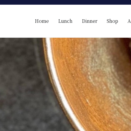
Home
Lunch
Dinner
Shop
A
【レコンフォルテ】吹田・千里山/フレンチ（フラン
昼は、大きな窓がガラスから明るい光が。夜は、外から見ると1つの絵
たフレンチを・・・・・。