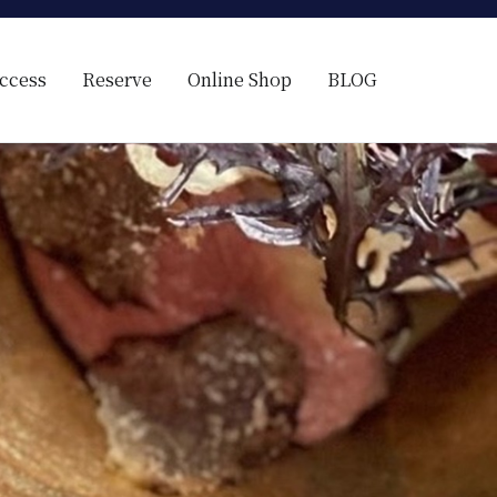
ccess
Reserve
Online Shop
BLOG
ス料理）
の様に見える。そんな空間で、ゆっくり素材そのものの旨さを閉じ込め