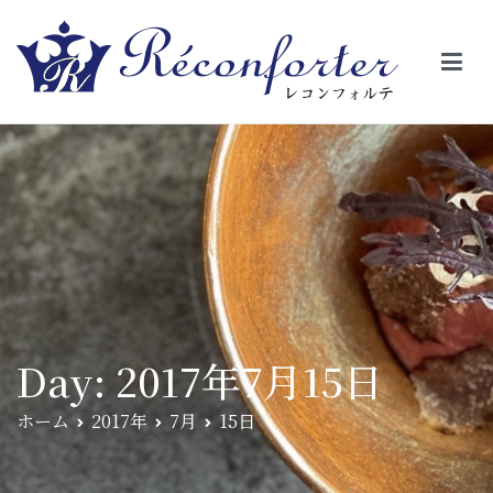
【レコンフォルテ】吹田・千里山/フレンチ（フラ
昼は、大きな窓がガラスから明るい光が。夜は、外から見ると1つの
絵の様に見える。そんな空間で、ゆっくり素材そのものの旨さを閉
ンス料理）
じ込めたフレンチを・・・・・。
Day:
2017年7月15日
ホーム
2017年
7月
15日