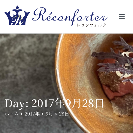
【レコンフォルテ】吹田・千里山/フレンチ（フラ
昼は、大きな窓がガラスから明るい光が。夜は、外から見ると1つの
絵の様に見える。そんな空間で、ゆっくり素材そのものの旨さを閉
ンス料理）
じ込めたフレンチを・・・・・。
Day:
2017年9月28日
ホーム
2017年
9月
28日