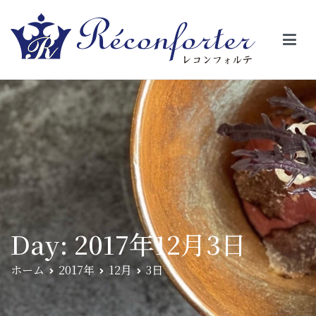
【レコンフォルテ】吹田・千里山/フレンチ（フラ
昼は、大きな窓がガラスから明るい光が。夜は、外から見ると1つの
絵の様に見える。そんな空間で、ゆっくり素材そのものの旨さを閉
ンス料理）
じ込めたフレンチを・・・・・。
Day:
2017年12月3日
ホーム
2017年
12月
3日