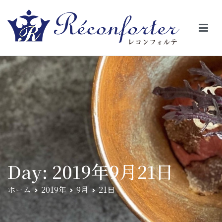
【レコンフォルテ】吹田・千里山/フレンチ（フラ
昼は、大きな窓がガラスから明るい光が。夜は、外から見ると1つの
絵の様に見える。そんな空間で、ゆっくり素材そのものの旨さを閉
ンス料理）
じ込めたフレンチを・・・・・。
Day:
2019年9月21日
ホーム
2019年
9月
21日