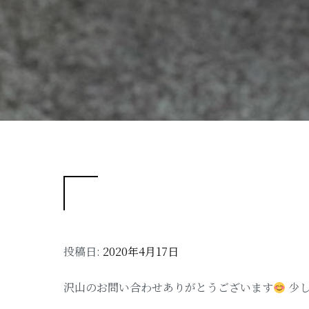
投稿日:
2020年4月17日
沢山のお問い合わせありがとうございます
少し