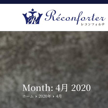
Month:
4月 2020
ホーム
2020年
4月