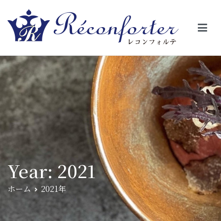
【レコンフォルテ】吹田・千里山/フレンチ（フラ
昼は、大きな窓がガラスから明るい光が。夜は、外から見ると1つの
絵の様に見える。そんな空間で、ゆっくり素材そのものの旨さを閉
ンス料理）
じ込めたフレンチを・・・・・。
Year:
2021
ホーム
2021年