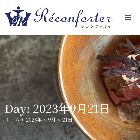
【レコンフォルテ】吹田・千里山/フレンチ（フラ
昼は、大きな窓がガラスから明るい光が。夜は、外から見ると1つの
絵の様に見える。そんな空間で、ゆっくり素材そのものの旨さを閉
ンス料理）
じ込めたフレンチを・・・・・。
Day:
2023年9月21日
ホーム
2023年
9月
21日