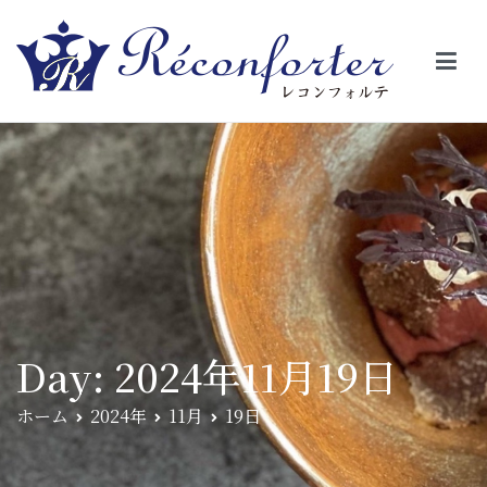
【レコンフォルテ】吹田・千里山/フレンチ（フラ
昼は、大きな窓がガラスから明るい光が。夜は、外から見ると1つの
絵の様に見える。そんな空間で、ゆっくり素材そのものの旨さを閉
ンス料理）
じ込めたフレンチを・・・・・。
Day:
2024年11月19日
ホーム
2024年
11月
19日