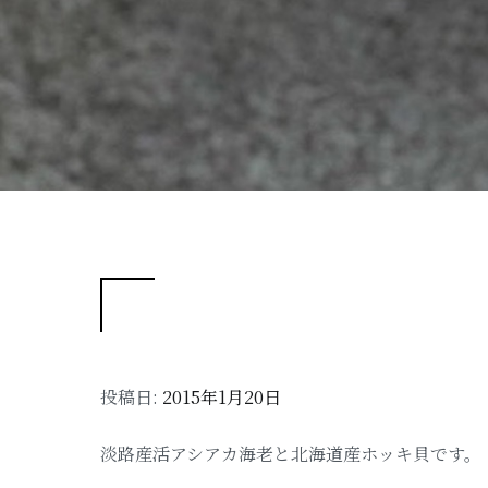
投稿日:
2015年1月20日
淡路産活アシアカ海老と北海道産ホッキ貝です