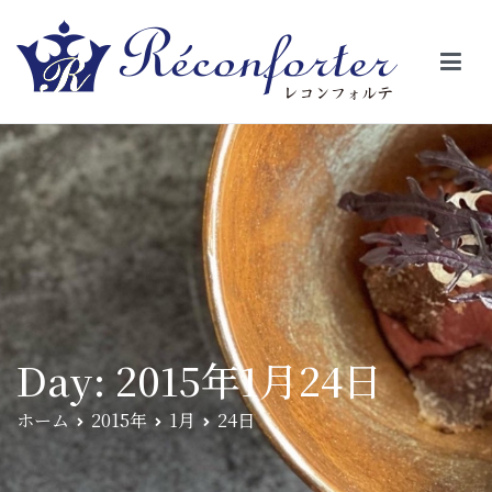
【レコンフォルテ】吹田・千里山/フレンチ（フラ
昼は、大きな窓がガラスから明るい光が。夜は、外から見ると1つの
絵の様に見える。そんな空間で、ゆっくり素材そのものの旨さを閉
ンス料理）
じ込めたフレンチを・・・・・。
Day:
2015年1月24日
ホーム
2015年
1月
24日