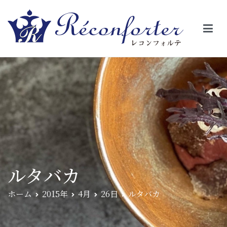
【レコンフォルテ】吹田・千里山/フレンチ（フラ
昼は、大きな窓がガラスから明るい光が。夜は、外から見ると1つの
絵の様に見える。そんな空間で、ゆっくり素材そのものの旨さを閉
ンス料理）
じ込めたフレンチを・・・・・。
ルタバカ
ホーム
2015年
4月
26日
ルタバカ