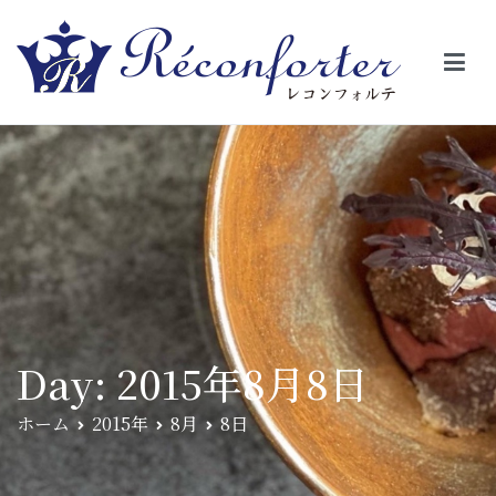
【レコンフォルテ】吹田・千里山/フレンチ（フラ
昼は、大きな窓がガラスから明るい光が。夜は、外から見ると1つの
絵の様に見える。そんな空間で、ゆっくり素材そのものの旨さを閉
ンス料理）
じ込めたフレンチを・・・・・。
Day:
2015年8月8日
ホーム
2015年
8月
8日