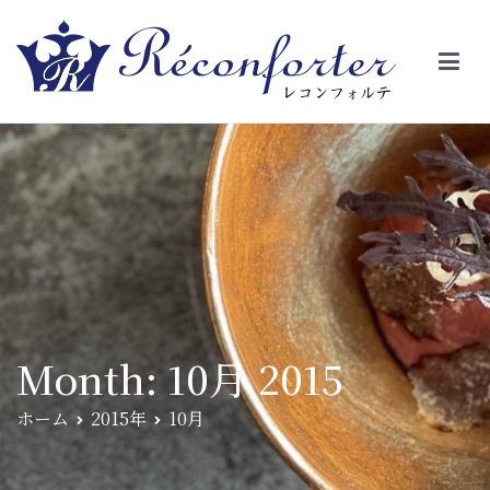
【レコンフォルテ】吹田・千里山/フレンチ（フラ
昼は、大きな窓がガラスから明るい光が。夜は、外から見ると1つの
絵の様に見える。そんな空間で、ゆっくり素材そのものの旨さを閉
ンス料理）
じ込めたフレンチを・・・・・。
Month:
10月 2015
ホーム
2015年
10月