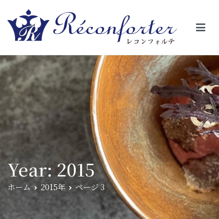
【レコンフォルテ】吹田・千里山/フレンチ（フラ
昼は、大きな窓がガラスから明るい光が。夜は、外から見ると1つの
絵の様に見える。そんな空間で、ゆっくり素材そのものの旨さを閉
ンス料理）
じ込めたフレンチを・・・・・。
Year:
2015
ホーム
2015年
ページ 3