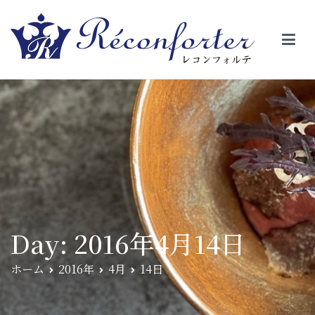
【レコンフォルテ】吹田・千里山/フレンチ（フラ
昼は、大きな窓がガラスから明るい光が。夜は、外から見ると1つの
絵の様に見える。そんな空間で、ゆっくり素材そのものの旨さを閉
ンス料理）
じ込めたフレンチを・・・・・。
Day:
2016年4月14日
ホーム
2016年
4月
14日