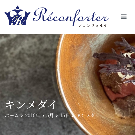
【レコンフォルテ】吹田・千里山/フレンチ（フラ
昼は、大きな窓がガラスから明るい光が。夜は、外から見ると1つの
絵の様に見える。そんな空間で、ゆっくり素材そのものの旨さを閉
ンス料理）
じ込めたフレンチを・・・・・。
キンメダイ
ホーム
2016年
5月
15日
キンメダイ