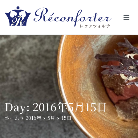
【レコンフォルテ】吹田・千里山/フレンチ（フラ
昼は、大きな窓がガラスから明るい光が。夜は、外から見ると1つの
絵の様に見える。そんな空間で、ゆっくり素材そのものの旨さを閉
ンス料理）
じ込めたフレンチを・・・・・。
Day:
2016年5月15日
ホーム
2016年
5月
15日