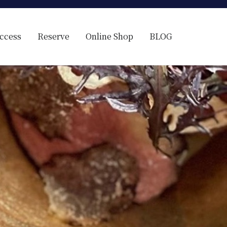
ccess
Reserve
Online Shop
BLOG
ス料理）
の様に見える。そんな空間で、ゆっくり素材そのものの旨さを閉じ込め