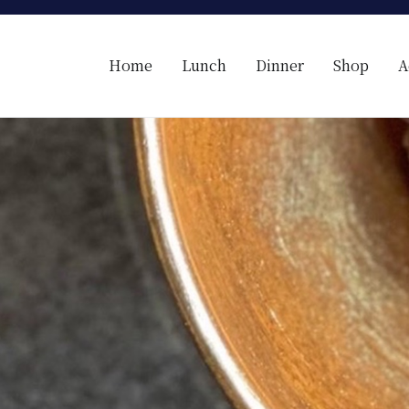
Home
Lunch
Dinner
Shop
A
【レコンフォルテ】吹田・千里山/フレンチ（フラン
昼は、大きな窓がガラスから明るい光が。夜は、外から見ると1つの絵
たフレンチを・・・・・。