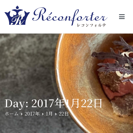
【レコンフォルテ】吹田・千里山/フレンチ（フラ
昼は、大きな窓がガラスから明るい光が。夜は、外から見ると1つの
絵の様に見える。そんな空間で、ゆっくり素材そのものの旨さを閉
ンス料理）
じ込めたフレンチを・・・・・。
Day:
2017年1月22日
ホーム
2017年
1月
22日