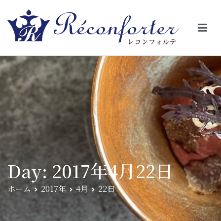
【レコンフォルテ】吹田・千里山/フレンチ（フラ
昼は、大きな窓がガラスから明るい光が。夜は、外から見ると1つの
絵の様に見える。そんな空間で、ゆっくり素材そのものの旨さを閉
ンス料理）
じ込めたフレンチを・・・・・。
Day:
2017年4月22日
ホーム
2017年
4月
22日