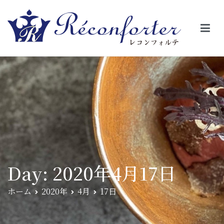
【レコンフォルテ】吹田・千里山/フレンチ（フラ
昼は、大きな窓がガラスから明るい光が。夜は、外から見ると1つの
絵の様に見える。そんな空間で、ゆっくり素材そのものの旨さを閉
ンス料理）
じ込めたフレンチを・・・・・。
Day:
2020年4月17日
ホーム
2020年
4月
17日